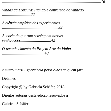
....................................................................................................16
Vinhas da Loucura: Plantio e conversão do vinhedo
.............................22
A ciência empírica dos experimentos
.........................................................32
A teoria do quorum sensing em nossas
vinificações...............................42
O reconhecimento do Projeto Arte da Vinha
...........................................48
e muito mais! Experiência pelos olhos de quem faz!
Detalhes
Copyright @ by Gabriela Schäfer, 2018
Direitos autorais desta edição reservados à
Gabriela Schäfer